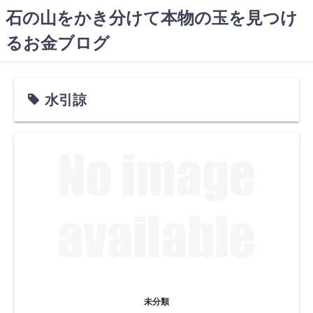
コ
石の山をかき分けて本物の玉を見つけ
ン
るお金ブログ
テ
ン
ツ
へ
水引諒
ス
キ
ッ
プ
未分類