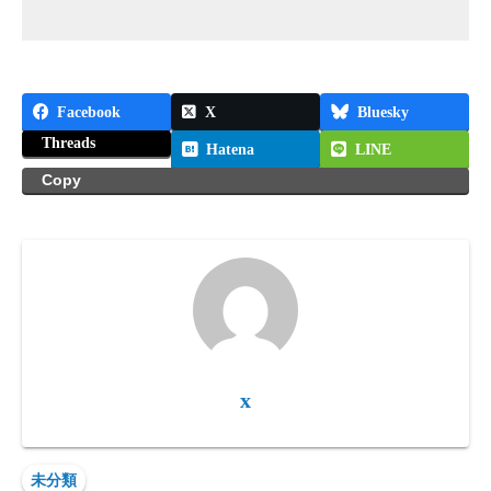
Facebook
X
Bluesky
Threads
Hatena
LINE
Copy
x
未分類