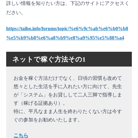
詳しい情報を知りたい方は、下記のサイトにアクセスく
ださい。
https://taiho.info/forums/topic/%e6%9c%ab%e6%b0%b8
%e5%b9%b8%e6%a8%b9%e8%a9%95%e5%88%a4
ネットで稼ぐ方法その1
お金を稼ぐ方法だけでなく、日頃の習慣も改めて
悠々とした生活を手に入れたい方に向けて、先生
が「システム」をお貸しして二人三脚で指導しま
す（稼げる証拠あり）。
特に、平凡なまま人生を終わりたくない方は今す
ぐの参加をお勧めいたします。
こちら