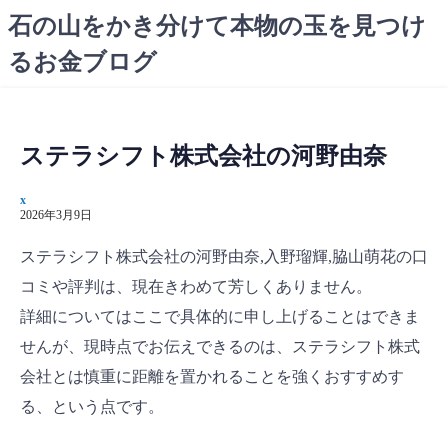
コ
石の山をかき分けて本物の玉を見つけ
ン
るお金ブログ
テ
ン
ツ
へ
ステラシフト株式会社の河野由奈
ス
キ
x
ッ
2026年3月9日
プ
ステラシフト株式会社の河野由奈,入野瑠輝,脇山萌花の口
コミや評判は、現在きわめて芳しくありません。
詳細についてはここで具体的に申し上げることはできま
せんが、現時点でお伝えできるのは、ステラシフト株式
会社とは慎重に距離を置かれることを強くおすすめす
る、という点です。