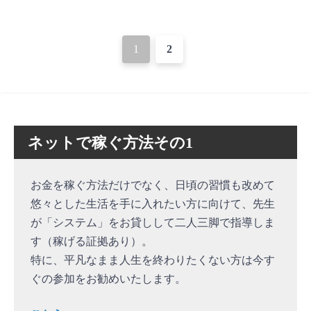
投
1
2
稿
ナ
ビ
ネットで稼ぐ方法その1
ゲ
ー
お金を稼ぐ方法だけでなく、日頃の習慣も改めて
シ
悠々とした生活を手に入れたい方に向けて、先生
ョ
が「システム」をお貸しして二人三脚で指導しま
す（稼げる証拠あり）。
ン
特に、平凡なまま人生を終わりたくない方は今す
ぐの参加をお勧めいたします。