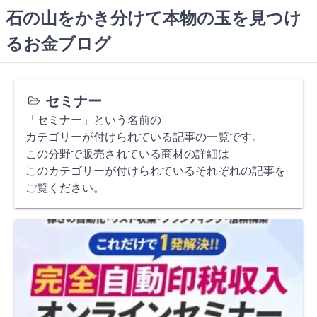
コ
石の山をかき分けて本物の玉を見つけ
ン
るお金ブログ
テ
ン
ツ
へ
セミナー
ス
「セミナー」という名前の
キ
カテゴリーが付けられている記事の一覧です。
ッ
この分野で販売されている商材の詳細は
プ
このカテゴリーが付けられているそれぞれの記事を
ご覧ください。