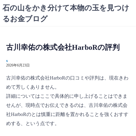
コ
石の山をかき分けて本物の玉を見つけ
ン
るお金ブログ
テ
ン
ツ
へ
古川幸佑の株式会社HarboRの評判
ス
キ
x
ッ
2026年6月23日
プ
古川幸佑の株式会社HarboRの口コミや評判は、現在きわ
めて芳しくありません。
詳細についてはここで具体的に申し上げることはできま
せんが、現時点でお伝えできるのは、古川幸佑の株式会
社HarboRのとは慎重に距離を置かれることを強くおすす
めする、という点です。