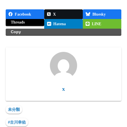
Facebook
X
Bluesky
Threads
Hatena
LINE
Copy
x
未分類
#古川幸佑