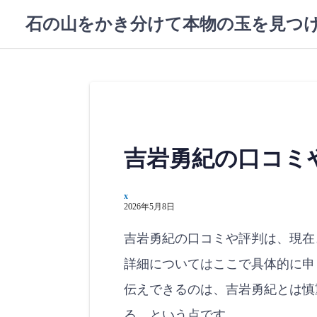
コ
石の山をかき分けて本物の玉を見つ
ン
テ
ン
ツ
へ
ス
キ
ッ
吉岩勇紀の口コミ
プ
x
2026年5月8日
吉岩勇紀の口コミや評判は、現在
詳細についてはここで具体的に申
伝えできるのは、吉岩勇紀とは慎
る、という点です。