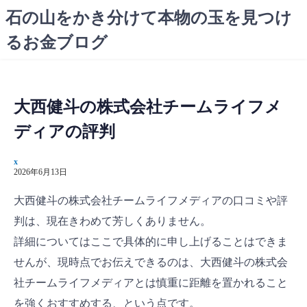
コ
石の山をかき分けて本物の玉を見つけ
ン
るお金ブログ
テ
ン
ツ
へ
大西健斗の株式会社チームライフメ
ス
キ
ディアの評判
ッ
プ
x
2026年6月13日
大西健斗の株式会社チームライフメディアの口コミや評
判は、現在きわめて芳しくありません。
詳細についてはここで具体的に申し上げることはできま
せんが、現時点でお伝えできるのは、大西健斗の株式会
社チームライフメディアとは慎重に距離を置かれること
を強くおすすめする、という点です。