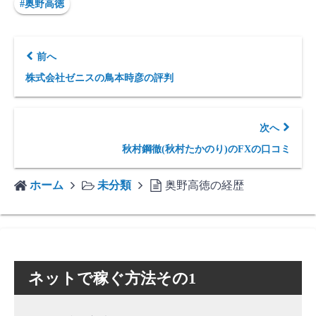
#奥野高徳
前へ
株式会社ゼニスの鳥本時彦の評判
次へ
秋村鋼徹(秋村たかのり)のFXの口コミ
ホーム
未分類
奥野高徳の経歴
ネットで稼ぐ方法その1