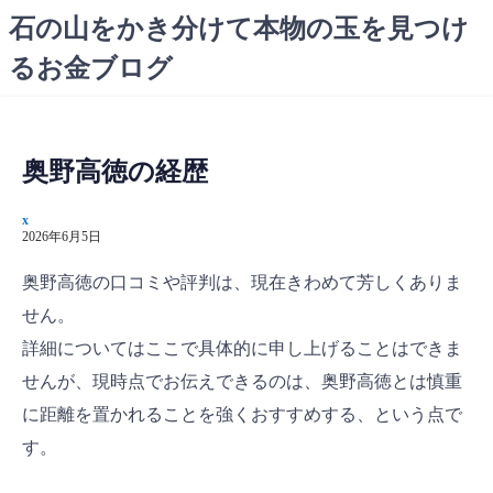
コ
石の山をかき分けて本物の玉を見つけ
ン
るお金ブログ
テ
ン
ツ
へ
奥野高徳の経歴
ス
キ
x
ッ
2026年6月5日
プ
奥野高徳の口コミや評判は、現在きわめて芳しくありま
せん。
詳細についてはここで具体的に申し上げることはできま
せんが、現時点でお伝えできるのは、奥野高徳とは慎重
に距離を置かれることを強くおすすめする、という点で
す。