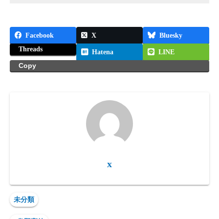
Facebook
X
Bluesky
Threads
Hatena
LINE
Copy
x
未分類