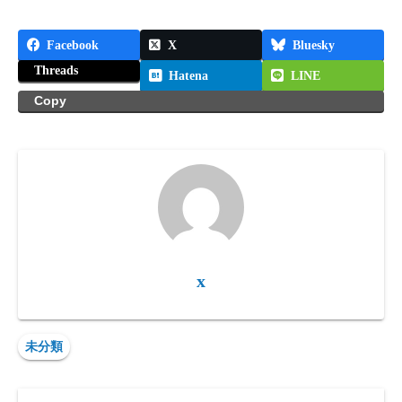
Facebook
X
Bluesky
Threads
Hatena
LINE
Copy
x
未分類