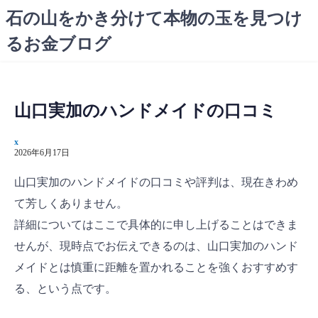
コ
石の山をかき分けて本物の玉を見つけ
ン
るお金ブログ
テ
ン
ツ
へ
山口実加のハンドメイドの口コミ
ス
キ
x
ッ
2026年6月17日
プ
山口実加のハンドメイドの口コミや評判は、現在きわめ
て芳しくありません。
詳細についてはここで具体的に申し上げることはできま
せんが、現時点でお伝えできるのは、山口実加のハンド
メイドとは慎重に距離を置かれることを強くおすすめす
る、という点です。