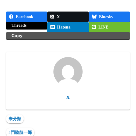
Facebook
X
Bluesky
Threads
Hatena
LINE
Copy
x
未分類
#門脇航一郎