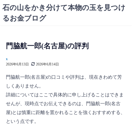
コ
石の山をかき分けて本物の玉を見つけ
ン
るお金ブログ
テ
ン
ツ
へ
門脇航一郎(名古屋)の評判
ス
キ
x
ッ
2026年6月13日
2026年6月14日
プ
門脇航一郎(名古屋)の口コミや評判は、現在きわめて芳
しくありません。
詳細についてはここで具体的に申し上げることはできま
せんが、現時点でお伝えできるのは、門脇航一郎(名古
屋)とは慎重に距離を置かれることを強くおすすめする、
という点です。