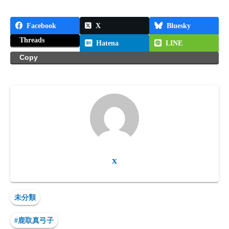
Facebook
X
Bluesky
Threads
Hatena
LINE
Copy
x
未分類
#鹿取真弓子