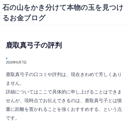
コ
石の山をかき分けて本物の玉を見つけ
ン
るお金ブログ
テ
ン
ツ
へ
鹿取真弓子の評判
ス
キ
x
ッ
2026年6月7日
プ
鹿取真弓子の口コミや評判は、現在きわめて芳しくあり
ません。
詳細についてはここで具体的に申し上げることはできま
せんが、現時点でお伝えできるのは、鹿取真弓子とは慎
重に距離を置かれることを強くおすすめする、という点
です。