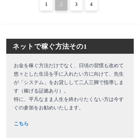
投
1
2
3
4
稿
ナ
ビ
ネットで稼ぐ方法その1
ゲ
ー
お金を稼ぐ方法だけでなく、日頃の習慣も改めて
シ
悠々とした生活を手に入れたい方に向けて、先生
ョ
が「システム」をお貸しして二人三脚で指導しま
す（稼げる証拠あり）。
ン
特に、平凡なまま人生を終わりたくない方は今す
ぐの参加をお勧めいたします。
こちら