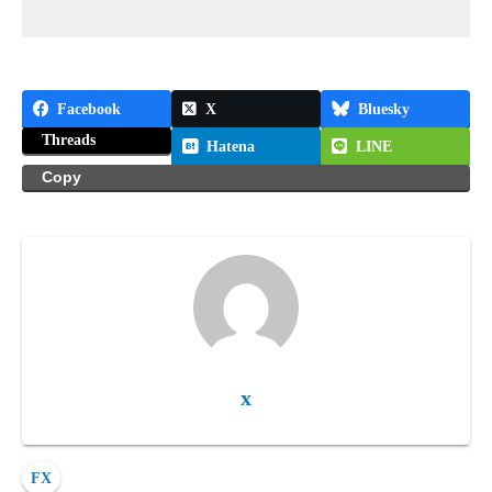
Facebook
X
Bluesky
Threads
Hatena
LINE
Copy
x
FX