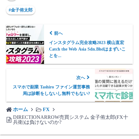
#金子侑太郎
前へ
インスタグラム完全攻略2023 横山直宏
Catch the Web Asia Sdn.Bhdはまずいこ
とを...
次へ
スマホで副業 Tashiro ファイン運営事務
局は診断をしないし無料でもない?
ホーム
FX
DIRECTIONARROW売買システム 金子侑太郎(FX十
兵衛)は負けないのか?