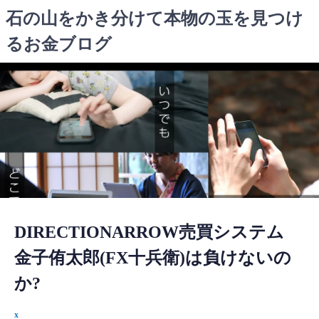
コ
石の山をかき分けて本物の玉を見つけ
ン
るお金ブログ
テ
ン
ツ
へ
ス
キ
ッ
プ
DIRECTIONARROW売買システム
金子侑太郎(FX十兵衛)は負けないの
か?
x