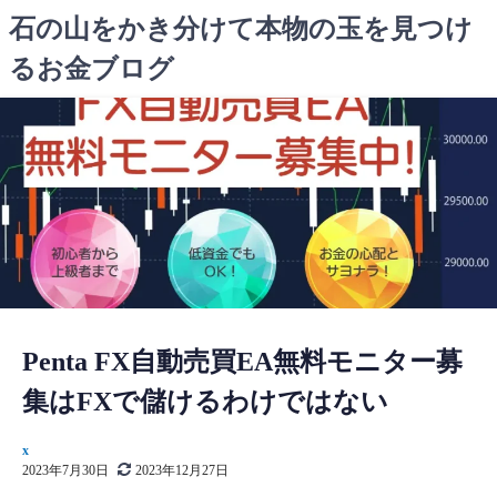
コ
石の山をかき分けて本物の玉を見つけ
ン
るお金ブログ
テ
ン
ツ
へ
ス
キ
ッ
プ
Penta FX自動売買EA無料モニター募
集はFXで儲けるわけではない
x
2023年7月30日
2023年12月27日