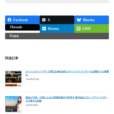
Facebook
X
Bluesky
Threads
Hatena
LINE
Copy
関連記事
ナイトスナイパーFX 小澤正治 株式会社グロースアドバイザーズは割高?その実態
は
2024年6月16日
資金が10倍・20倍になる10倍株投資法 竹村尚子 株式会社グロースアドバイザー
ズの偉大な記録
2022年2月6日