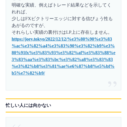
明確な実績、例えばトレード結果などを示してく
れれば、
少しはFXビクトリーエッジに対する信ぴょう性も
あがるのですが、
それらしい実績の裏付けはLP上に存在しません。
https://joey.tokyo/2022/12/12/%e3%80%90%e3%83
%ac%e3%82%a4%e3%83%90%e3%82%b9%e3%
80%91fx%e3%83%93%e3%82%af%e3%83%88%e
3%83%aa%e3%83%bc%e3%82%a8%e3%83%83
%e3%82%b8%e3%81%ae%e6%87%b8%e5%bf%
b5%e7%82%b9/
忙しい人には向かない