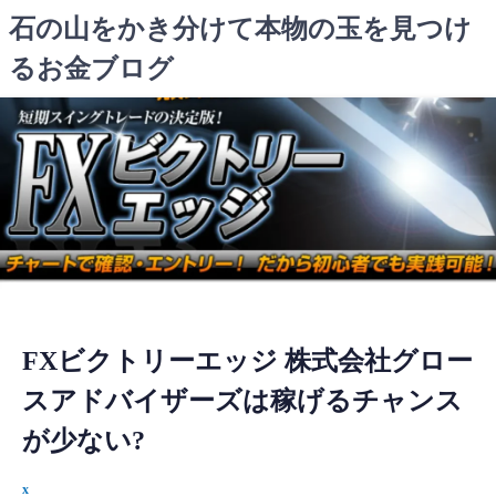
コ
石の山をかき分けて本物の玉を見つけ
ン
るお金ブログ
テ
ン
ツ
へ
ス
キ
ッ
プ
FXビクトリーエッジ 株式会社グロー
スアドバイザーズは稼げるチャンス
が少ない?
x