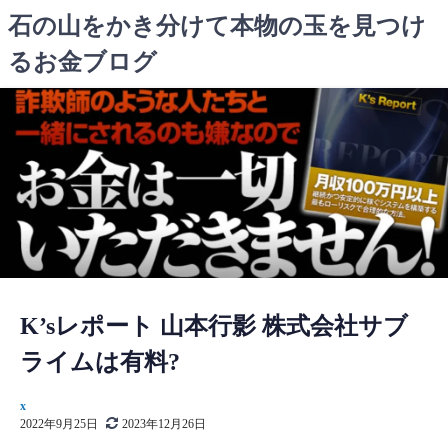
コ
石の山をかき分けて本物の玉を見つけ
ン
るお金ブログ
テ
ン
ツ
へ
ス
キ
ッ
プ
K’sレポート 山本行影 株式会社サブ
ライムは有料?
x
2022年9月25日
2023年12月26日