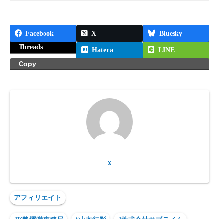
Facebook
X
Bluesky
Threads
Hatena
LINE
Copy
x
アフィリエイト