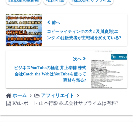
#K塾運営事務局
#山本行影
#株式会社サブライム
前へ
コピーライティングの力2 及川慶則(エ
ンタメ)は販売者が主戦場を変えている?
次へ
ビジネスYouTubeの極意 井上泰輔 株式
会社Catch the WebはYouTubeを使って
商材を売る?
ホーム
アフィリエイト
K'sレポート 山本行影 株式会社サブライムは有料?