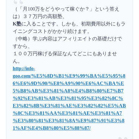
（「月100万をどうやって稼ぐか？」という答え
は）３７万円の高額塾、
K塾
に入ることです。しかも、初期費用以外にもラ
イニングコストがかかり続けます。
（中略）学ぶ内容はアフィリエイトの基礎だけで
すから、
１００万円稼げる保証なんてどこにもありませ
ん。
http://info-
goo.com/%E5%8D%B1%E9%99%BA%E5%95%8
6%E6%9D%90/%E8%A9%90%E6%AC%BA%E
5%B8%AB%E3%81%A8%E4%B8%80%E7%B7
%92%E3%81%AB%E3%81%95%E3%82%8C%
E3%82%8B%E3%81%AE%E3%82%82%E5%AB
%8C%E3%81%AA%E3%81%AE%E3%81%A7
%E3%80%81%E3%81%8A%E9%87%91%E3%8
1%AF%E4%B8%80%E5%88%87/