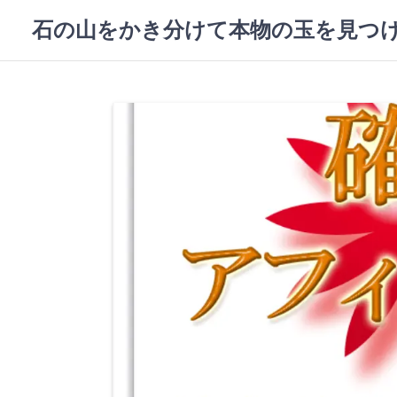
コ
石の山をかき分けて本物の玉を見つ
ン
テ
ン
ツ
へ
ス
キ
ッ
プ