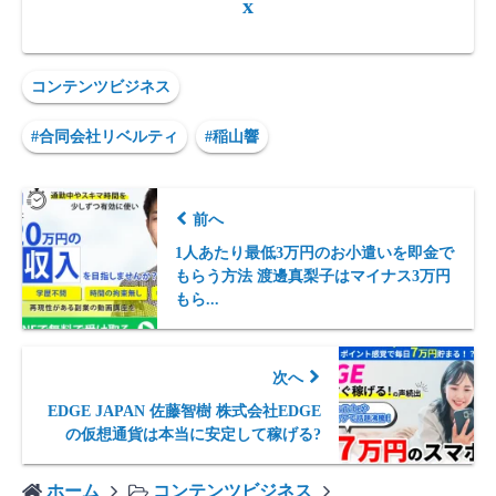
x
コンテンツビジネス
#合同会社リベルティ
#稲山響
前へ
1人あたり最低3万円のお小遣いを即金で
もらう方法 渡邊真梨子はマイナス3万円
もら...
次へ
EDGE JAPAN 佐藤智樹 株式会社EDGE
の仮想通貨は本当に安定して稼げる?
ホーム
コンテンツビジネス