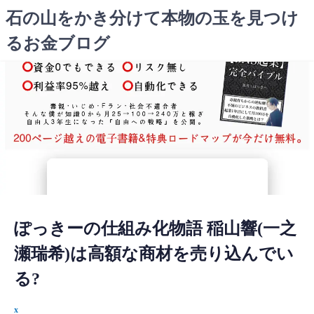
コ
石の山をかき分けて本物の玉を見つけ
ン
るお金ブログ
テ
ン
ツ
へ
ス
キ
ッ
プ
ぽっきーの仕組み化物語 稲山響(一之
瀬瑞希)は高額な商材を売り込んでい
る?
x