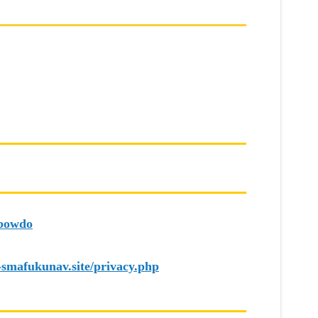
4bowdo
e-smafukunav.site/privacy.php