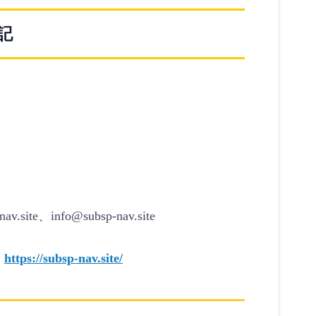
記
ite、info@subsp-nav.site
、
https://subsp-nav.site/