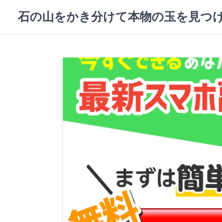
コ
石の山をかき分けて本物の玉を見つ
ン
テ
ン
ツ
へ
ス
キ
ッ
プ