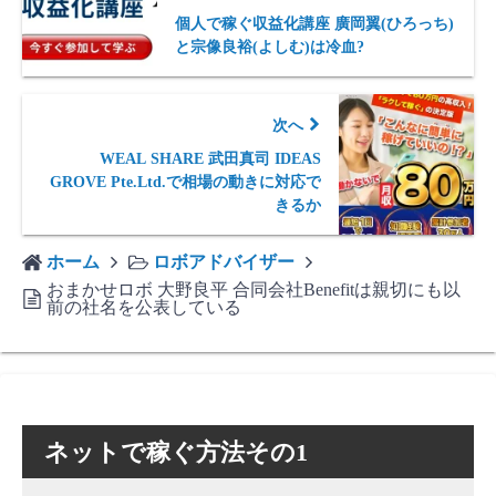
個人で稼ぐ収益化講座 廣岡翼(ひろっち)
と宗像良裕(よしむ)は冷血?
次へ
WEAL SHARE 武田真司 IDEAS
GROVE Pte.Ltd.で相場の動きに対応で
きるか
ホーム
ロボアドバイザー
おまかせロボ 大野良平 合同会社Benefitは親切にも以
前の社名を公表している
ネットで稼ぐ方法その1