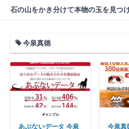
コ
石の山をかき分けて本物の玉を見つ
ン
テ
ン
ツ
へ
今泉真徳
ス
キ
ッ
プ
ギャンブル
あぶないデータ 今泉
今泉真