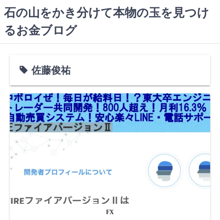
コ
石の山をかき分けて本物の玉を見つけ
ン
るお金ブログ
テ
ン
ツ
へ
佐藤俊祐
ス
キ
ッ
プ
FX