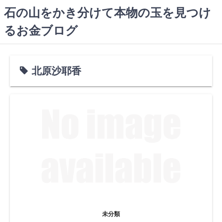
コ
石の山をかき分けて本物の玉を見つけ
ン
るお金ブログ
テ
ン
ツ
へ
北原沙耶香
ス
キ
ッ
プ
未分類