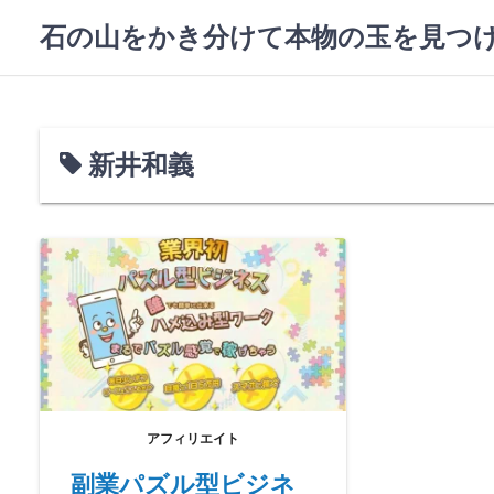
コ
石の山をかき分けて本物の玉を見つ
ン
テ
ン
ツ
へ
新井和義
ス
キ
ッ
プ
アフィリエイト
副業パズル型ビジネ