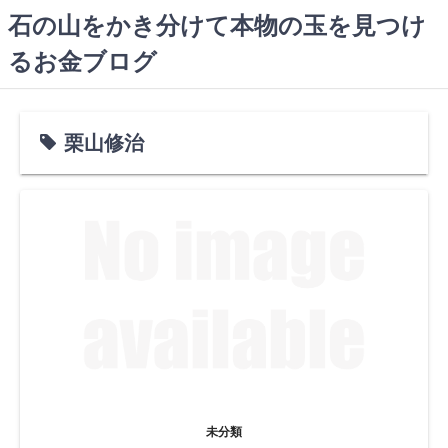
コ
石の山をかき分けて本物の玉を見つけ
ン
るお金ブログ
テ
ン
ツ
へ
栗山修治
ス
キ
ッ
プ
未分類