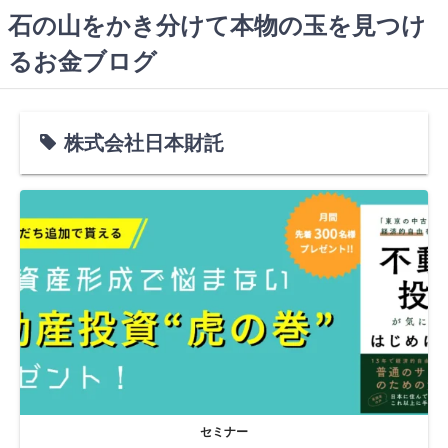
コ
石の山をかき分けて本物の玉を見つけ
ン
るお金ブログ
テ
ン
ツ
へ
株式会社日本財託
ス
キ
ッ
プ
セミナー