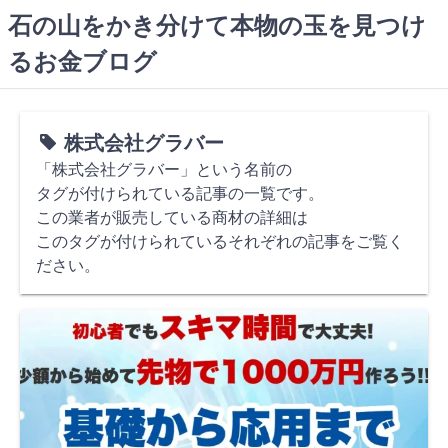
コ
石の山をかき分けて本物の玉を見つけ
ン
るお金ブログ
テ
ン
ツ
へ
株式会社グラバー
ス
「株式会社グラバー」という名前の
キ
タグが付けられている記事の一覧です。
ッ
この業者が販売している商材の詳細は
プ
このタグが付けられているそれぞれの記事をご覧く
ださい。