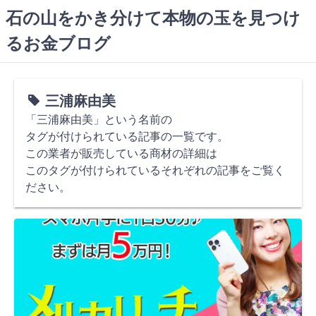
コ
石の山をかき分けて本物の玉を見つけ
ン
るお金ブログ
テ
ン
ツ
へ
三浦麻由美
ス
「三浦麻由美」という名前の
キ
タグが付けられている記事の一覧です。
ッ
この業者が販売している商材の詳細は
プ
このタグが付けられているそれぞれの記事をご覧く
ださい。