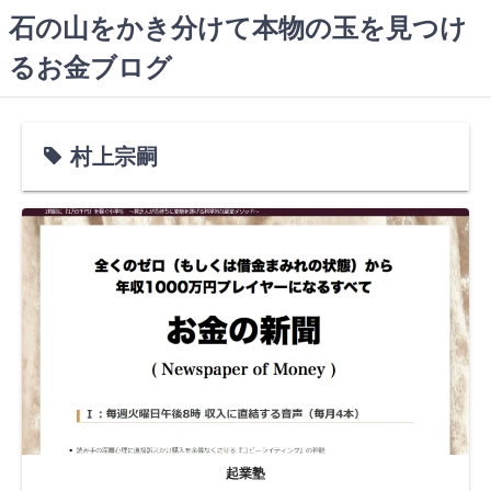
コ
石の山をかき分けて本物の玉を見つけ
ン
るお金ブログ
テ
ン
ツ
へ
村上宗嗣
ス
キ
ッ
プ
起業塾