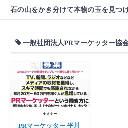
コ
石の山をかき分けて本物の玉を見つ
ン
テ
ン
ツ
へ
一般社団法人PRマーケッター協
ス
キ
ッ
プ
セミナー
PRマーケッター 平川