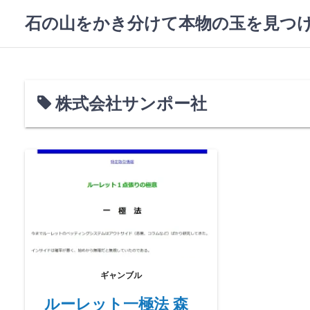
コ
石の山をかき分けて本物の玉を見つ
ン
テ
ン
ツ
へ
株式会社サンポー社
ス
キ
ッ
プ
ギャンブル
ルーレット一極法 森