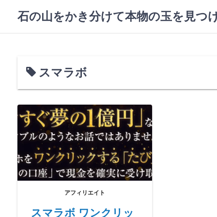
コ
石の山をかき分けて本物の玉を見つ
ン
テ
ン
ツ
へ
スマラボ
ス
キ
ッ
プ
アフィリエイト
スマラボ ワンクリッ