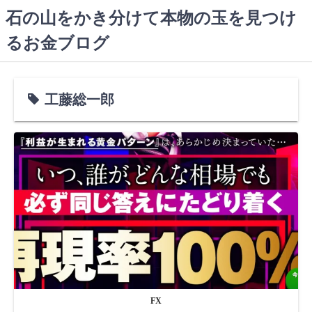
コ
石の山をかき分けて本物の玉を見つけ
ン
るお金ブログ
テ
ン
ツ
へ
工藤総一郎
ス
キ
ッ
プ
FX