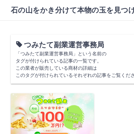
コ
石の山をかき分けて本物の玉を見つ
ン
テ
ン
ツ
へ
つみたて副業運営事務局
ス
キ
「つみたて副業運営事務局」という名前の
ッ
タグが付けられている記事の一覧です。
プ
この業者が販売している商材の詳細は
このタグが付けられているそれぞれの記事をご覧くだ