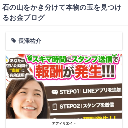
コ
石の山をかき分けて本物の玉を見つけ
ン
るお金ブログ
テ
ン
ツ
へ
長澤祐介
ス
キ
ッ
プ
アフィリエイト