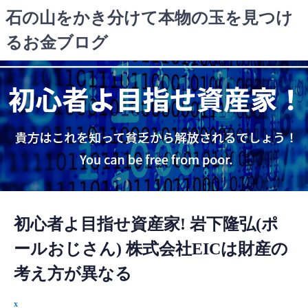
コ
石の山をかき分けて本物の玉を見つけ
ン
るお金ブログ
テ
ン
ツ
へ
ス
キ
ッ
プ
初心者よ目指せ資産家! 岩下隆弘(ポ
ールおじさん) 株式会社EICは財産の
考え方が異なる
x