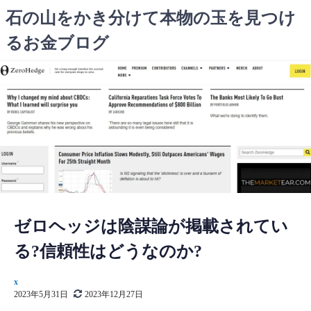
コ
石の山をかき分けて本物の玉を見つけ
ン
るお金ブログ
テ
ン
ツ
へ
ス
キ
ッ
プ
ゼロヘッジは陰謀論が掲載されてい
る?信頼性はどうなのか?
x
2023年5月31日
2023年12月27日