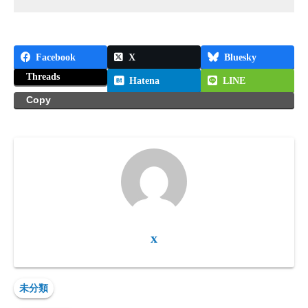
Facebook
X
Bluesky
Threads
Hatena
LINE
Copy
x
未分類