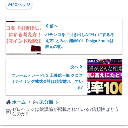
#ゼロヘッジ
前へ
パチンコを『引き出しATM』にする考
え方! とみぃ 湘南Web Design Studioは
胴元の牝...
次へ
フレームトレードFX 工藤総一郎 クロス
リテイリング株式会社は現実離れしてい
る?
ホーム
未分類
ゼロヘッジは陰謀論が掲載されている?信頼性はどう
なのか?