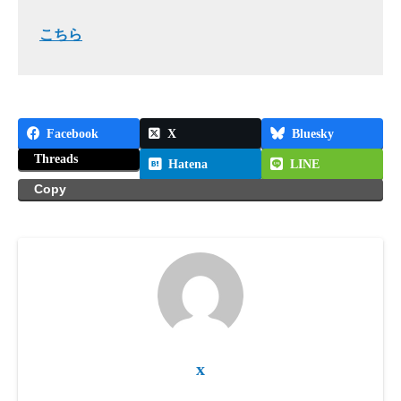
こちら
Facebook
X
Bluesky
Threads
Hatena
LINE
Copy
x