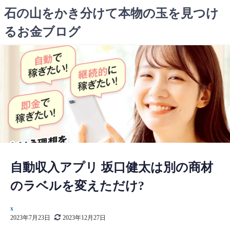
コ
石の山をかき分けて本物の玉を見つけ
ン
るお金ブログ
テ
ン
ツ
へ
ス
キ
ッ
プ
自動収入アプリ 坂口健太は別の商材
のラベルを変えただけ?
x
2023年7月23日
2023年12月27日