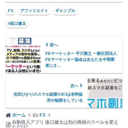
FX
アフィリエイト
ギャンブル
#坂口健太
前へ
PRマーケッター 平川雅之 一般社団法人
PRマーケッター協会はあなたを中間業
者にさ...
次へ
吉田ひかりのスマホ副業NAVIは有料販
売や勧誘をしている
ホーム
FX
自動収入アプリ 坂口健太は別の商材のラベルを変え
ただけ?