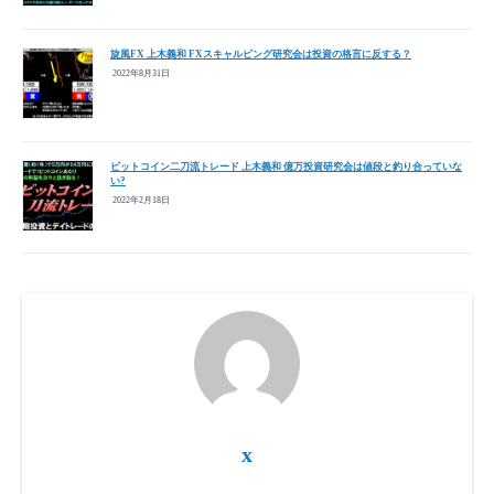
旋風FX 上木義和 FXスキャルピング研究会は投資の格言に反する？
2022年8月31日
ビットコイン二刀流トレード 上木義和 億万投資研究会は値段と釣り合っていな
い?
2022年2月18日
x