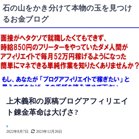
コ
石の山をかき分けて本物の玉を見つけ
ン
るお金ブログ
テ
ン
ツ
へ
ス
キ
ッ
プ
上木義和の原稿ブログアフィリエイ
ト錬金革命は大げさ?
x
2022年8月7日
2023年12月26日