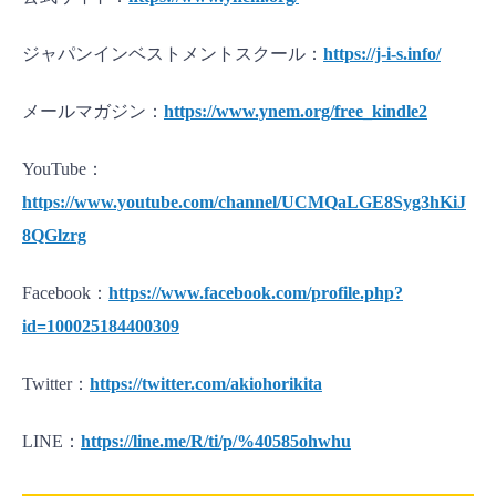
ジャパンインベストメントスクール：
https://j-i-s.info/
メールマガジン：
https://www.ynem.org/free_kindle2
YouTube：
https://www.youtube.com/channel/UCMQaLGE8Syg3hKiJ
8QGlzrg
Facebook：
https://www.facebook.com/profile.php?
id=100025184400309
Twitter：
https://twitter.com/akiohorikita
LINE：
https://line.me/R/ti/p/%40585ohwhu