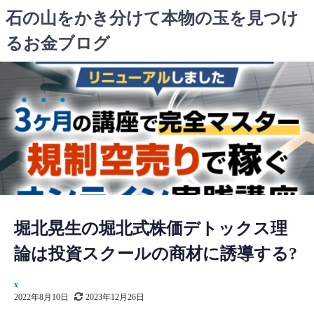
コ
石の山をかき分けて本物の玉を見つけ
ン
るお金ブログ
テ
ン
ツ
へ
ス
キ
ッ
プ
堀北晃生の堀北式株価デトックス理
論は投資スクールの商材に誘導する?
x
2022年8月10日
2023年12月26日