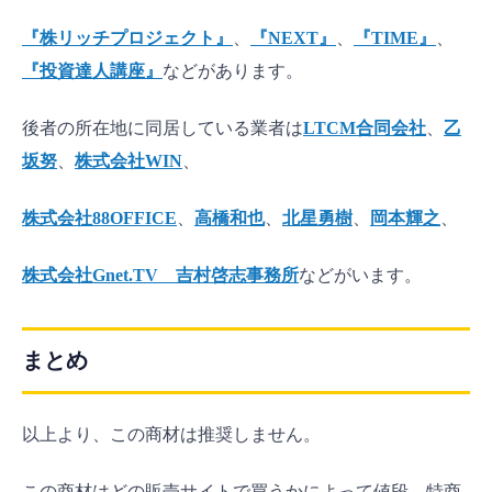
『株リッチプロジェクト』
、
『NEXT』
、
『TIME』
、
『投資達人講座』
などがあります。
後者の所在地に同居している業者は
LTCM合同会社
、
乙
坂努
、
株式会社WIN
、
株式会社88OFFICE
、
高橋和也
、
北星勇樹
、
岡本輝之
、
株式会社Gnet.TV 吉村啓志事務所
などがいます。
まとめ
以上より、この商材は推奨しません。
この商材はどの販売サイトで買うかによって値段、特商