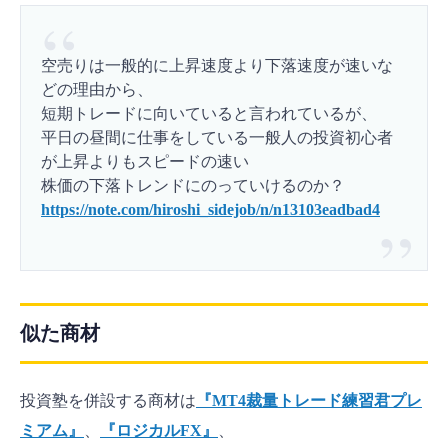
空売りは一般的に上昇速度より下落速度が速いな
どの理由から、
短期トレードに向いていると言われているが、
平日の昼間に仕事をしている一般人の投資初心者
が上昇よりもスピードの速い
株価の下落トレンドにのっていけるのか？
https://note.com/hiroshi_sidejob/n/n13103eadbad4
似た商材
投資塾を併設する商材は
『MT4裁量トレード練習君プレ
ミアム』
、
『ロジカルFX』
、