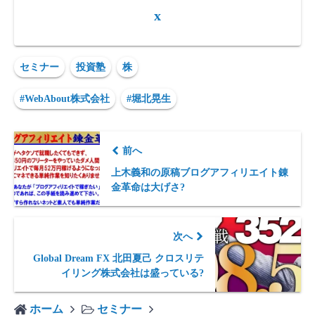
x
セミナー
投資塾
株
#WebAbout株式会社
#堀北晃生
前へ
上木義和の原稿ブログアフィリエイト錬
金革命は大げさ?
次へ
Global Dream FX 北田夏己 クロスリテ
イリング株式会社は盛っている?
ホーム
セミナー