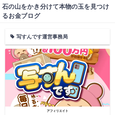
コ
石の山をかき分けて本物の玉を見つけ
ン
るお金ブログ
テ
ン
ツ
へ
写すんです運営事務局
ス
キ
ッ
プ
アフィリエイト