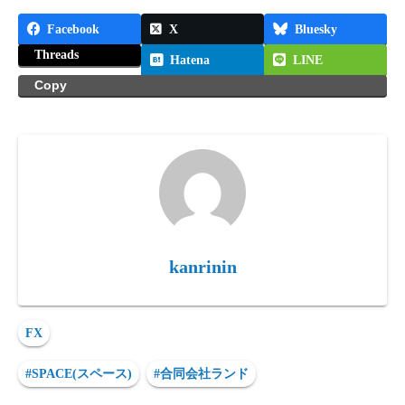
Facebook
X
Bluesky
Threads
Hatena
LINE
Copy
kanrinin
FX
#SPACE(スペース)
#合同会社ランド