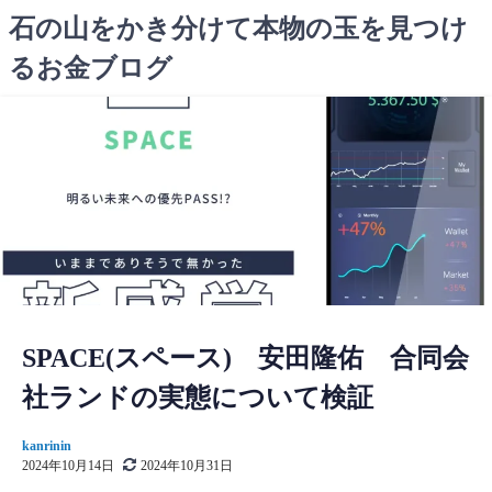
コ
石の山をかき分けて本物の玉を見つけ
ン
るお金ブログ
テ
ン
ツ
へ
ス
キ
ッ
プ
SPACE(スペース) 安田隆佑 合同会
社ランドの実態について検証
kanrinin
2024年10月14日
2024年10月31日