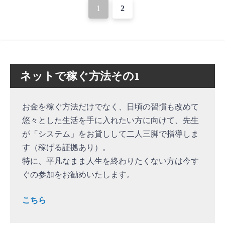
投
1
2
稿
ナ
ビ
ネットで稼ぐ方法その1
ゲ
ー
お金を稼ぐ方法だけでなく、日頃の習慣も改めて
シ
悠々とした生活を手に入れたい方に向けて、先生
ョ
が「システム」をお貸しして二人三脚で指導しま
す（稼げる証拠あり）。
ン
特に、平凡なまま人生を終わりたくない方は今す
ぐの参加をお勧めいたします。
こちら