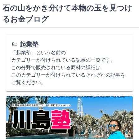
コ
石の山をかき分けて本物の玉を見つけ
ン
るお金ブログ
テ
ン
ツ
へ
起業塾
ス
「起業塾」という名前の
キ
カテゴリーが付けられている記事の一覧です。
ッ
この分野で販売されている商材の詳細は
プ
このカテゴリーが付けられているそれぞれの記事を
ご覧ください。