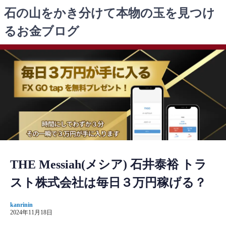
コ
石の山をかき分けて本物の玉を見つけ
ン
るお金ブログ
テ
ン
ツ
へ
ス
キ
ッ
プ
THE Messiah(メシア) 石井泰裕 トラ
スト株式会社は毎日３万円稼げる？
kanrinin
2024年11月18日