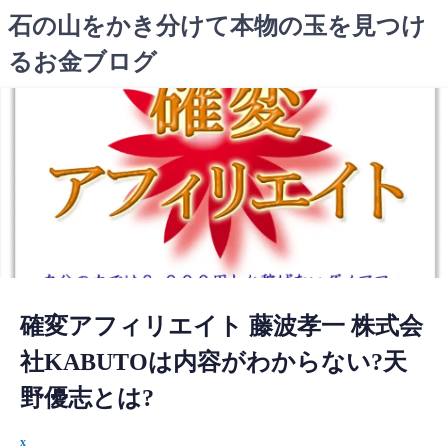
コ
石の山をかき分けて本物の玉を見つけ
ン
るお金ブログ
テ
ン
ツ
へ
ス
キ
ッ
プ
確変アフィリエイト 藤波孝一 株式会
社KABUTOは内容がわからない?天
野優志とは?
x